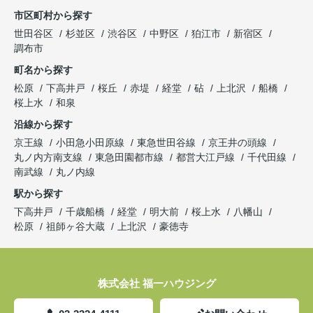
市区町村から探す
世田谷区
杉並区
渋谷区
中野区
狛江市
新宿区
調布市
町名から探す
松原
下高井戸
桜丘
赤堤
経堂
砧
上北沢
船橋
桜上水
和泉
沿線から探す
京王線
小田急小田原線
東急世田谷線
京王井の頭線
丸ノ内方南支線
東急田園都市線
都営大江戸線
千代田線
南武線
丸ノ内線
駅から探す
下高井戸
千歳船橋
経堂
明大前
桜上水
八幡山
松原
祖師ヶ谷大蔵
上北沢
豪徳寺
株式会社 福一ハウジング