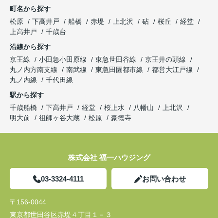
町名から探す
松原
下高井戸
船橋
赤堤
上北沢
砧
桜丘
経堂
上高井戸
千歳台
沿線から探す
京王線
小田急小田原線
東急世田谷線
京王井の頭線
丸ノ内方南支線
南武線
東急田園都市線
都営大江戸線
丸ノ内線
千代田線
駅から探す
千歳船橋
下高井戸
経堂
桜上水
八幡山
上北沢
明大前
祖師ヶ谷大蔵
松原
豪徳寺
株式会社 福一ハウジング
03-3324-4111
お問い合わせ
〒156-0044
東京都世田谷区赤堤４丁目１－３