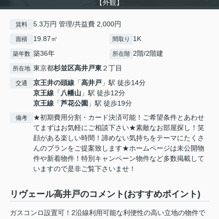
【外観】
5.3万円 管理/共益費 2,000円
賃料
19.87㎡
1K
面積
間取り
築36年
2階/2階建
築年数
所在階
東京都
杉並区
高井戸東
２丁目
所在地
京王井の頭線
「
高井戸
」駅 徒歩14分
交通
京王線
「
八幡山
」駅 徒歩12分
京王線
「
芦花公園
」駅 徒歩19分
★初期費用分割・カード決済可能！ご希望条件とあわせ
備考
てまずはお気軽にご相談下さい★素敵なお部屋探し！笑
顔がある楽しい時間！諦めない気持ちをテーマにたくさ
んのプランをご提案致します★ホームページは未公開物
件や新着物件！特別キャンペーン物件など多数掲載して
いますので是非ご覧下さいませ！
リヴェール高井戸のコメント(おすすめポイント)
ガスコンロ設置可！2沿線利用可能な利便性の高い立地の物件で