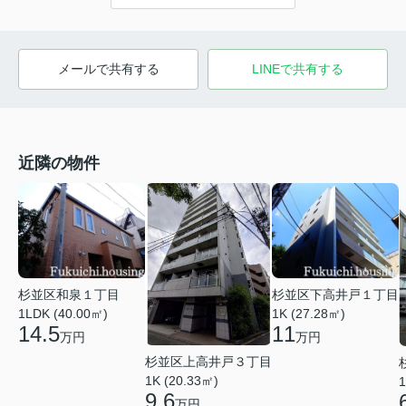
メールで共有する
LINEで共有する
近隣の物件
杉並区和泉１丁目
杉並区下高井戸１丁目
1LDK (40.00㎡)
1K (27.28㎡)
14.5
11
万円
万円
杉並区上高井戸３丁目
1K (20.33㎡)
1
9.6
万円