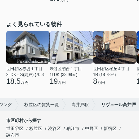
よく見られている物件
世田谷区赤堤１丁目
渋谷区初台１丁目
世田谷区桜丘４丁目
2LDK＋S(納戸) (70.38㎡)
1LDK (33.98㎡)
1R (18.78㎡)
2
18.5
19
8
万円
万円
万円
ジング
杉並区の賃貸一覧
高井戸駅
リヴェール高井戸
市区町村から探す
世田谷区
杉並区
渋谷区
狛江市
中野区
新宿区
調布市