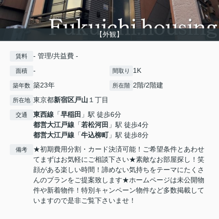
【外観】
- 管理/共益費 -
賃料
-
1K
面積
間取り
築23年
2階/2階建
築年数
所在階
東京都
新宿区
戸山
１丁目
所在地
東西線
「
早稲田
」駅 徒歩6分
交通
都営大江戸線
「
若松河田
」駅 徒歩4分
都営大江戸線
「
牛込柳町
」駅 徒歩8分
★初期費用分割・カード決済可能！ご希望条件とあわせ
備考
てまずはお気軽にご相談下さい★素敵なお部屋探し！笑
顔がある楽しい時間！諦めない気持ちをテーマにたくさ
んのプランをご提案致します★ホームページは未公開物
件や新着物件！特別キャンペーン物件など多数掲載して
いますので是非ご覧下さいませ！