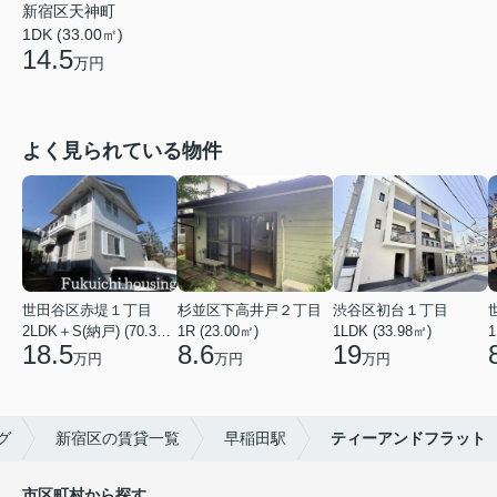
新宿区天神町
1DK (33.00㎡)
14.5
万円
よく見られている物件
世田谷区赤堤１丁目
杉並区下高井戸２丁目
渋谷区初台１丁目
2LDK＋S(納戸) (70.38㎡)
1R (23.00㎡)
1LDK (33.98㎡)
1
18.5
8.6
19
万円
万円
万円
グ
新宿区の賃貸一覧
早稲田駅
ティーアンドフラット
市区町村から探す