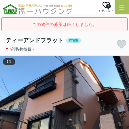
0
お気に入り
この物件の募集は終了しました。
ティーアンドフラット
空室0
-
管理/共益費 -
1
/
2