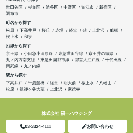
世田谷区
杉並区
渋谷区
中野区
狛江市
新宿区
調布市
町名から探す
松原
下高井戸
桜丘
赤堤
経堂
砧
上北沢
船橋
桜上水
和泉
沿線から探す
京王線
小田急小田原線
東急世田谷線
京王井の頭線
丸ノ内方南支線
東急田園都市線
都営大江戸線
千代田線
南武線
丸ノ内線
駅から探す
下高井戸
千歳船橋
経堂
明大前
桜上水
八幡山
松原
祖師ヶ谷大蔵
上北沢
豪徳寺
株式会社 福一ハウジング
03-3324-4111
お問い合わせ