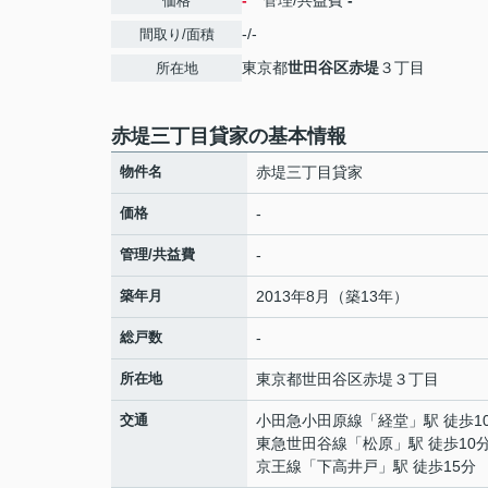
-
管理/共益費
-
価格
-/-
間取り/面積
東京都
世田谷区
赤堤
３丁目
所在地
赤堤三丁目貸家の基本情報
物件名
赤堤三丁目貸家
価格
-
管理/共益費
-
築年月
2013年8月（築13年）
総戸数
-
所在地
東京都
世田谷区
赤堤
３丁目
交通
小田急小田原線
「
経堂
」駅 徒歩1
東急世田谷線
「
松原
」駅 徒歩10
京王線
「
下高井戸
」駅 徒歩15分