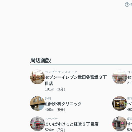
周辺施設
コンビニエンスストア
コ
セブンーイレブン世田谷宮坂３丁
セ
目店
2
181ｍ（3分）
外科
美
山田外科クリニック
ヘ
458ｍ（6分）
4
スーパー
歯
まいばすけっと経堂２丁目店
す
524ｍ（7分）
5