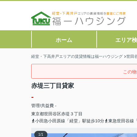
ホーム
エリア
経堂・下高井戸エリアの賃貸情報は福一ハウジング
世田
この物
赤堤三丁目貸家
-
管理/共益費 -
東京都
世田谷区
赤堤
３丁目
小田急小田原線「経堂」駅徒歩10分
東急世田谷線「
1
/
1