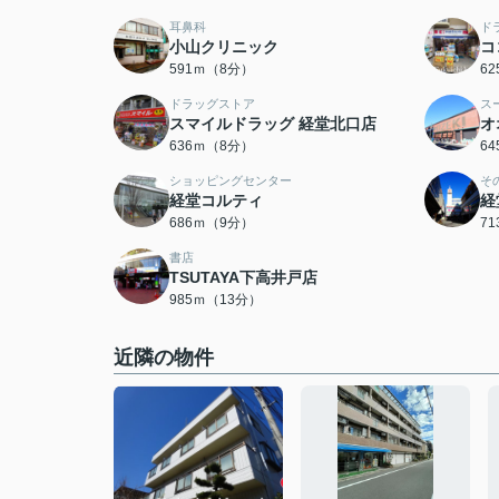
耳鼻科
ド
小山クリニック
コ
591ｍ（8分）
6
ドラッグストア
ス
スマイルドラッグ 経堂北口店
オ
636ｍ（8分）
6
ショッピングセンター
そ
経堂コルティ
経
686ｍ（9分）
7
書店
TSUTAYA下高井戸店
985ｍ（13分）
近隣の物件