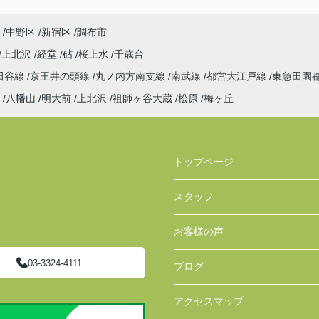
中野区
新宿区
調布市
上北沢
経堂
砧
桜上水
千歳台
田谷線
京王井の頭線
丸ノ内方南支線
南武線
都営大江戸線
東急田園
八幡山
明大前
上北沢
祖師ヶ谷大蔵
松原
梅ヶ丘
トップページ
スタッフ
お客様の声
03-3324-4111
ブログ
アクセスマップ