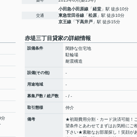
2013年8月(築13年)
築年
小田急小田原線
「
経堂
」駅 徒歩10分
東急世田谷線
「
松原
」駅 徒歩10分
交通
京王線
「
下高井戸
」駅 徒歩15分
赤堤三丁目貸家の詳細情報
設備条件
閑静な住宅地
駐輪場
耐震構造
設備(その他)
-
用途地域
-
募集戸数 / 総戸数
- / -
取引態様
仲介
0分
備考
★初期費用分割・カード決済可能！
分
望条件とあわせてまずはお気軽にご
下さい★素敵なお部屋探し！笑顔が