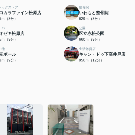
ラッグストア
整骨院
コカラファイン松原店
いわもと整骨院
25ｍ（8分）
629ｍ（8分）
ーパー
公園
オゼキ松原店
区立赤松公園
45ｍ（9分）
660ｍ（9分）
の他
生活雑貨店
堂ボール
キャン・ドゥ下高井戸店
13ｍ（9分）
950ｍ（12分）