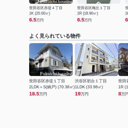
世田谷区赤堤４丁目
世田谷区梅丘１丁目
1K (20.00㎡)
1R (18.90㎡)
1
6.5
6.5
6
万円
万円
よく見られている物件
世田谷区赤堤１丁目
渋谷区初台１丁目
世田
2LDK＋S(納戸) (70.38㎡)
1LDK (33.98㎡)
1R (
18.5
19
8
万円
万円
万