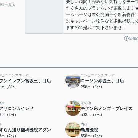
楽しい時間！諦めない気持ちをテー
情報の見方
たくさんのプランをご提案致します
ームページは未公開物件や新着物件
別キャンペーン物件など多数掲載し
ますので是非ご覧下さいませ！
情報
ンビニエンスストア
コンビニエンスストア
ブンイレブン宮坂三丁目店
ローソン赤堤三丁目店
11ｍ（3分）
258ｍ（4分）
容室
その他
アサロンカインド
モダン床メンズ・プレイス
63ｍ（6分）
503ｍ（7分）
科
内科
ずらん通り歯科医院アダン
鳥居医院
26ｍ（7分）
558ｍ（7分）