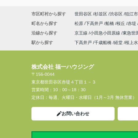
市区町村から探す
世田谷区
杉並区
渋谷区
狛江市
町名から探す
松原
下高井戸
船橋
桜丘
赤堤
沿線から探す
京王線
小田急小田原線
東急世
駅から探す
下高井戸
千歳船橋
経堂
桜上水
株式会社 福一ハウジング
〒156-0044
東京都世田谷区赤堤４丁目１－３
営業時間：
10：00～18：30
定休日：
毎週、火曜日・水曜日（1月～3月 無休営業）
お問い合わせ