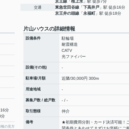
京王線
「
桜上水
」駅 徒歩7分
東急世田谷線
「
下高井戸
」駅 徒歩16分
交通
京王井の頭線
「
永福町
」駅 徒歩18分
片山ハウスの詳細情報
設備条件
駐輪場
耐震構造
CATV
光ファイバー
設備(その他)
-
駐車場/月額
近隣/30,000円 300m
用途地域
-
募集戸数 / 総戸数
- / -
16分
取引態様
仲介
8分
備考
★初期費用分割・カード決済可能！
情報の見方
望条件とあわせてまずはお気軽にご