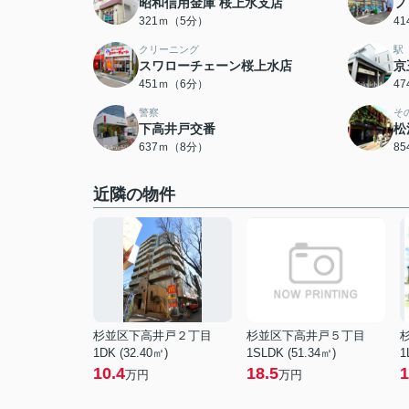
昭和信用金庫 桜上水支店
フ
321ｍ（5分）
4
クリーニング
駅
スワローチェーン桜上水店
京
451ｍ（6分）
4
警察
そ
下高井戸交番
松
637ｍ（8分）
8
近隣の物件
杉並区下高井戸２丁目
杉並区下高井戸５丁目
1DK (32.40㎡)
1SLDK (51.34㎡)
1
10.4
18.5
1
万円
万円