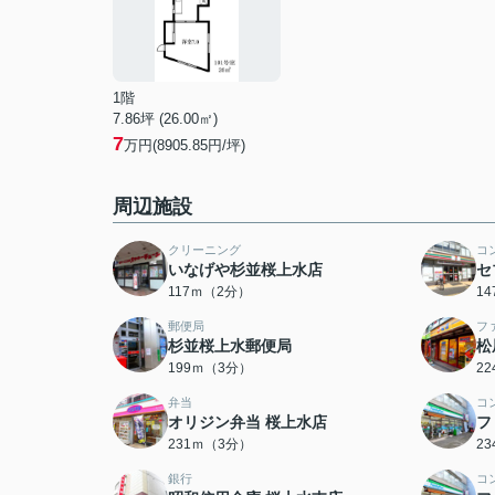
1階
7.86坪 (26.00㎡)
7
万円(8905.85円/坪)
周辺施設
クリーニング
コ
いなげや杉並桜上水店
セ
117ｍ（2分）
1
郵便局
フ
杉並桜上水郵便局
松
199ｍ（3分）
2
弁当
コ
オリジン弁当 桜上水店
フ
231ｍ（3分）
2
銀行
コ