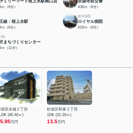
ァミリーマート桜上水駅南口店
宗源寺前交番
14ｍ（6分）
438ｍ（6分）
総合病院
王線：桜上水駅
ロイヤル病院
74ｍ（6分）
628ｍ（8分）
の他
沢まちづくりセンター
54ｍ（11分）
杉並区永福２丁目
杉並区和泉２丁目
LDK (40.40㎡)
1DK (32.20㎡)
5.95
13.5
万円
万円