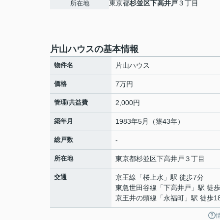
東京都
杉並区
下高井戸
３丁目
所在地
片山ハウスの基本情報
物件名
片山ハウス
価格
7万円
管理/共益費
2,000円
築年月
1983年5月（築43年）
総戸数
-
所在地
東京都
杉並区
下高井戸
３丁目
交通
京王線
「
桜上水
」駅 徒歩7分
東急世田谷線
「
下高井戸
」駅 徒歩
京王井の頭線
「
永福町
」駅 徒歩1