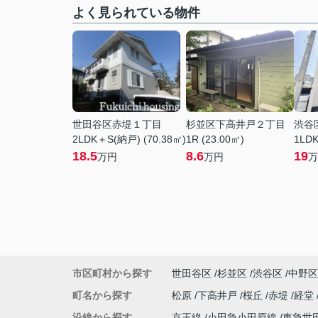
よく見られている物件
世田谷区赤堤１丁目
杉並区下高井戸２丁目
渋谷
2LDK＋S(納戸) (70.38㎡)
1R (23.00㎡)
1LDK
18.5
8.6
19
万円
万円
万
市区町村から探す
世田谷区
杉並区
渋谷区
中野区
町名から探す
松原
下高井戸
桜丘
赤堤
経堂
沿線から探す
京王線
小田急小田原線
東急世