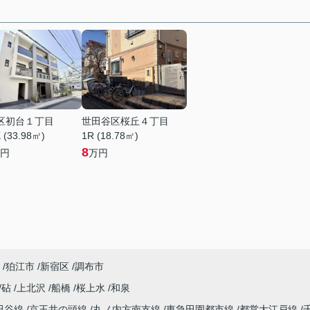
区初台１丁目
世田谷区桜丘４丁目
 (33.98㎡)
1R (18.78㎡)
8
円
万円
狛江市
新宿区
調布市
砧
上北沢
船橋
桜上水
和泉
田谷線
京王井の頭線
丸ノ内方南支線
東急田園都市線
都営大江戸線