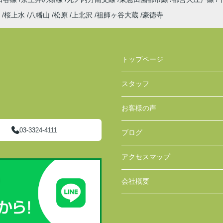
桜上水
八幡山
松原
上北沢
祖師ヶ谷大蔵
豪徳寺
トップページ
スタッフ
お客様の声
03-3324-4111
ブログ
アクセスマップ
会社概要