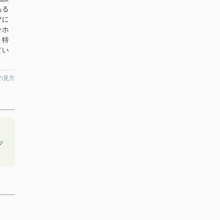
ある
マに
★ホ
！特
てい
の見方
ッ