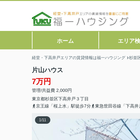
ホーム
エリア
経堂・下高井戸エリアの賃貸情報は福一ハウジング
杉並
片山ハウス
7万円
管理/共益費 2,000円
東京都
杉並区
下高井戸
３丁目
京王線「桜上水」駅徒歩7分
東急世田谷線「下高井
1
/
11