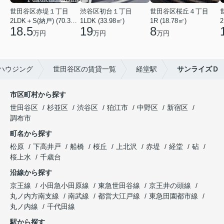
世田谷区赤堤１丁目
渋谷区初台１丁目
世田谷区桜丘４丁目
2LDK＋S(納戸) (70.38㎡)
1LDK (33.98㎡)
1R (18.78㎡)
2
18.5
19
8
万円
万円
万円
ハウジング
世田谷区の賃貸一覧
経堂駅
サンライズＤ
市区町村から探す
世田谷区
杉並区
渋谷区
狛江市
中野区
新宿区
調布市
町名から探す
松原
下高井戸
船橋
桜丘
上北沢
赤堤
経堂
砧
桜上水
千歳台
沿線から探す
京王線
小田急小田原線
東急世田谷線
京王井の頭線
丸ノ内方南支線
南武線
都営大江戸線
東急田園都市線
丸ノ内線
千代田線
駅から探す