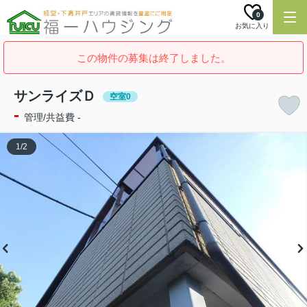
0
お気に入り
この物件の募集は終了しました。
サンライズＤ
空室0
-
管理/共益費 -
1
/
2