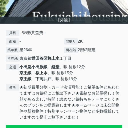
【外観】
- 管理/共益費 -
賃料
-
2K
面積
間取り
築26年
2階/2階建
築年数
所在階
東京都
世田谷区
桜上水
１丁目
所在地
小田急小田原線
「
経堂
」駅 徒歩12分
交通
京王線
「
桜上水
」駅 徒歩15分
京王線
「
下高井戸
」駅 徒歩19分
★初期費用分割・カード決済可能！ご希望条件とあわせ
備考
てまずはお気軽にご相談下さい★素敵なお部屋探し！笑
顔がある楽しい時間！諦めない気持ちをテーマにたくさ
んのプランをご提案致します★ホームページは未公開物
件や新着物件！特別キャンペーン物件など多数掲載して
いますので是非ご覧下さいませ！