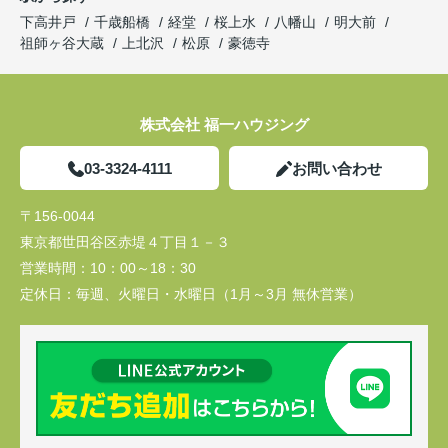
下高井戸
千歳船橋
経堂
桜上水
八幡山
明大前
祖師ヶ谷大蔵
上北沢
松原
豪徳寺
株式会社 福一ハウジング
03-3324-4111
お問い合わせ
〒156-0044
東京都世田谷区赤堤４丁目１－３
営業時間：
10：00～18：30
定休日：
毎週、火曜日・水曜日（1月～3月 無休営業）