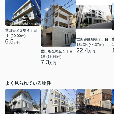
世田谷区赤堤４丁目
1K (20.00㎡)
世田谷区船橋２丁目
6.5
万円
1
1SLDK (44.37㎡)
22.4
世田谷区梅丘１丁目
万円
1R (19.98㎡)
7.3
万円
よく見られている物件