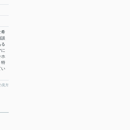
ご希
相談
ある
マに
★ホ
！特
てい
の見方