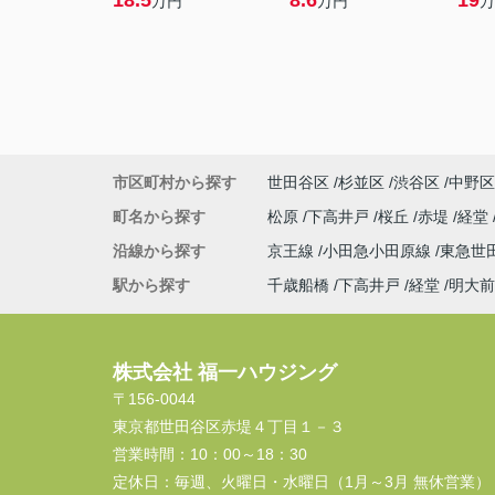
18.5
8.6
19
万円
万円
万
市区町村から探す
世田谷区
杉並区
渋谷区
中野区
町名から探す
松原
下高井戸
桜丘
赤堤
経堂
沿線から探す
京王線
小田急小田原線
東急世
駅から探す
千歳船橋
下高井戸
経堂
明大前
株式会社 福一ハウジング
〒156-0044
東京都世田谷区赤堤４丁目１－３
営業時間：
10：00～18：30
定休日：
毎週、火曜日・水曜日（1月～3月 無休営業）