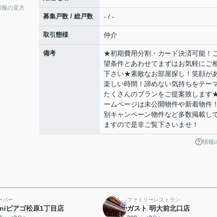
情報の見方
募集戸数 / 総戸数
- / -
取引態様
仲介
備考
★初期費用分割・カード決済可能！
望条件とあわせてまずはお気軽にご
下さい★素敵なお部屋探し！笑顔が
楽しい時間！諦めない気持ちをテー
たくさんのプランをご提案致します
ームページは未公開物件や新着物件
別キャンペーン物件など多数掲載し
ますので是非ご覧下さいませ！
情報
ーパー
ファミリーレストラン
iniピアゴ松原1丁目店
ガスト 明大前北口店