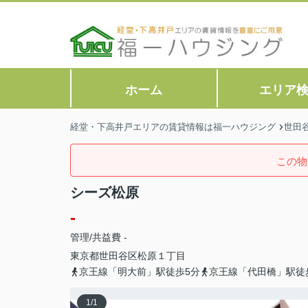
ホーム
エリア
経堂・下高井戸エリアの賃貸情報は福一ハウジング
世田
この物
シーズ松原
-
管理/共益費 -
東京都
世田谷区
松原
１丁目
京王線「明大前」駅徒歩5分
京王線「代田橋」駅徒
1
/
1