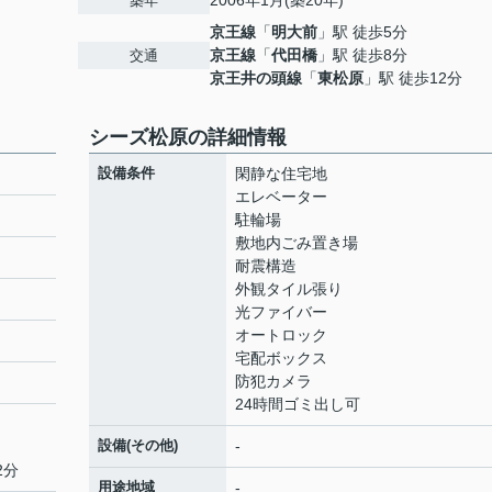
2006年1月(築20年)
築年
京王線
「
明大前
」駅 徒歩5分
京王線
「
代田橋
」駅 徒歩8分
交通
京王井の頭線
「
東松原
」駅 徒歩12分
シーズ松原の詳細情報
設備条件
閑静な住宅地
エレベーター
駐輪場
敷地内ごみ置き場
耐震構造
外観タイル張り
光ファイバー
オートロック
宅配ボックス
防犯カメラ
24時間ゴミ出し可
設備(その他)
-
2分
用途地域
-