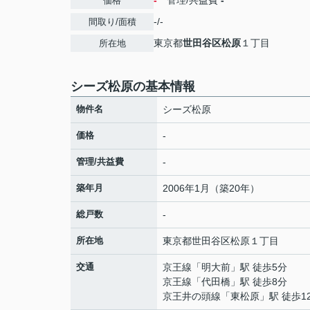
-
管理/共益費
-
価格
-/-
間取り/面積
東京都
世田谷区
松原
１丁目
所在地
シーズ松原の基本情報
物件名
シーズ松原
価格
-
管理/共益費
-
築年月
2006年1月（築20年）
総戸数
-
所在地
東京都
世田谷区
松原
１丁目
交通
京王線
「
明大前
」駅 徒歩5分
京王線
「
代田橋
」駅 徒歩8分
京王井の頭線
「
東松原
」駅 徒歩1