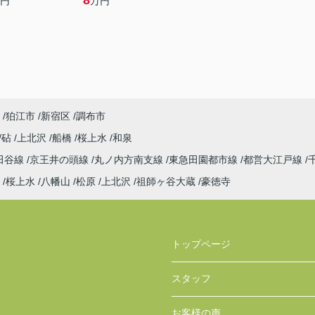
8
円
万円
狛江市
新宿区
調布市
砧
上北沢
船橋
桜上水
和泉
田谷線
京王井の頭線
丸ノ内方南支線
東急田園都市線
都営大江戸線
桜上水
八幡山
松原
上北沢
祖師ヶ谷大蔵
豪徳寺
トップページ
スタッフ
お客様の声