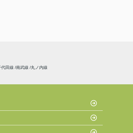
千代田線
南武線
丸ノ内線