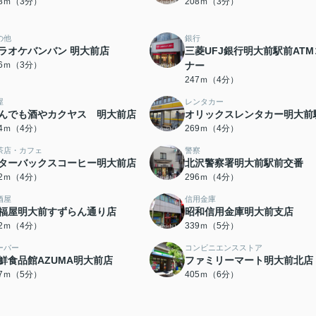
08ｍ（3分）
208ｍ（3分）
の他
銀行
ラオケバンバン 明大前店
三菱UFJ銀行明大前駅前AT
26ｍ（3分）
ナー
247ｍ（4分）
屋
レンタカー
んでも酒やカクヤス 明大前店
オリックスレンタカー明大前
54ｍ（4分）
269ｍ（4分）
茶店・カフェ
警察
ターバックスコーヒー明大前店
北沢警察署明大前駅前交番
92ｍ（4分）
296ｍ（4分）
酒屋
信用金庫
福屋明大前すずらん通り店
昭和信用金庫明大前支店
12ｍ（4分）
339ｍ（5分）
ーパー
コンビニエンスストア
鮮食品館AZUMA明大前店
ファミリーマート明大前北店
47ｍ（5分）
405ｍ（6分）