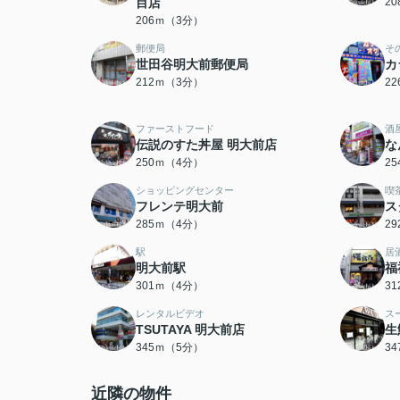
目店
2
206ｍ（3分）
郵便局
そ
世田谷明大前郵便局
カ
212ｍ（3分）
2
ファーストフード
酒
伝説のすた丼屋 明大前店
な
250ｍ（4分）
2
ショッピングセンター
喫
フレンテ明大前
ス
285ｍ（4分）
2
駅
居
明大前駅
福
301ｍ（4分）
3
レンタルビデオ
ス
TSUTAYA 明大前店
生
345ｍ（5分）
3
近隣の物件