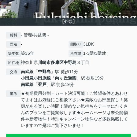
【外観】
- 管理/共益費 -
賃料
-
3LDK
面積
間取り
築35年
1-3階/3階建
築年数
所在階
神奈川県
川崎市多摩区
中野島
３丁目
所在地
南武線
「
中野島
」駅 徒歩11分
交通
小田急小田原線
「
向ヶ丘遊園
」駅 徒歩19分
南武線
「
登戸
」駅 徒歩19分
★初期費用分割・カード決済可能！ご希望条件とあわせ
備考
てまずはお気軽にご相談下さい★素敵なお部屋探し！笑
顔がある楽しい時間！諦めない気持ちをテーマにたくさ
んのプランをご提案致します★ホームページは未公開物
件や新着物件！特別キャンペーン物件など多数掲載して
いますので是非ご覧下さいませ！