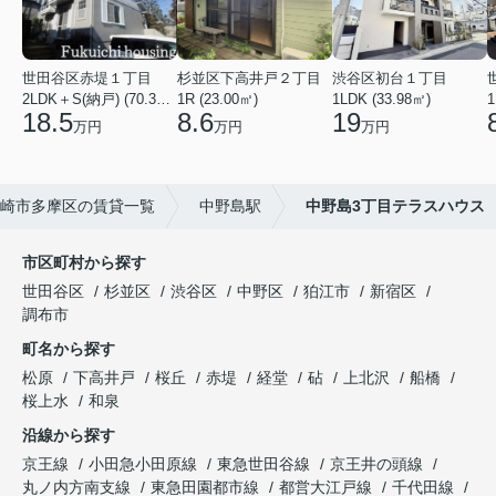
世田谷区赤堤１丁目
杉並区下高井戸２丁目
渋谷区初台１丁目
2LDK＋S(納戸) (70.38㎡)
1R (23.00㎡)
1LDK (33.98㎡)
1
18.5
8.6
19
万円
万円
万円
崎市多摩区の賃貸一覧
中野島駅
中野島3丁目テラスハウス
市区町村から探す
世田谷区
杉並区
渋谷区
中野区
狛江市
新宿区
調布市
町名から探す
松原
下高井戸
桜丘
赤堤
経堂
砧
上北沢
船橋
桜上水
和泉
沿線から探す
京王線
小田急小田原線
東急世田谷線
京王井の頭線
丸ノ内方南支線
東急田園都市線
都営大江戸線
千代田線