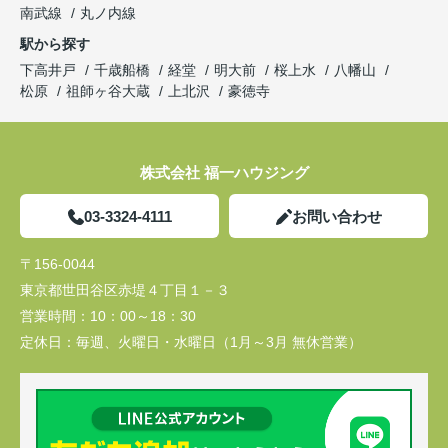
南武線
丸ノ内線
駅から探す
下高井戸
千歳船橋
経堂
明大前
桜上水
八幡山
松原
祖師ヶ谷大蔵
上北沢
豪徳寺
株式会社 福一ハウジング
03-3324-4111
お問い合わせ
〒156-0044
東京都世田谷区赤堤４丁目１－３
営業時間：
10：00～18：30
定休日：
毎週、火曜日・水曜日（1月～3月 無休営業）