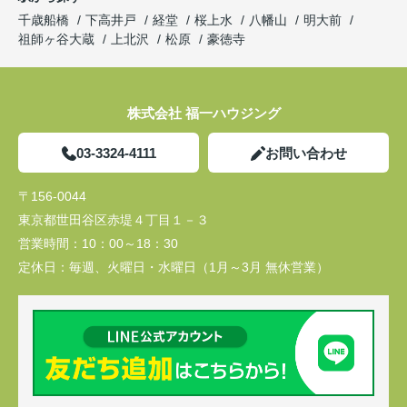
千歳船橋
下高井戸
経堂
桜上水
八幡山
明大前
祖師ヶ谷大蔵
上北沢
松原
豪徳寺
株式会社 福一ハウジング
03-3324-4111
お問い合わせ
〒156-0044
東京都世田谷区赤堤４丁目１－３
営業時間：
10：00～18：30
定休日：
毎週、火曜日・水曜日（1月～3月 無休営業）