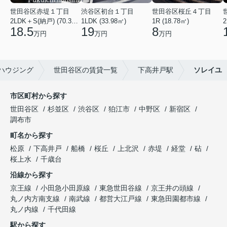
世田谷区赤堤１丁目
渋谷区初台１丁目
世田谷区桜丘４丁目
2LDK＋S(納戸) (70.38㎡)
1LDK (33.98㎡)
1R (18.78㎡)
2
18.5
19
8
万円
万円
万円
ハウジング
世田谷区の賃貸一覧
下高井戸駅
ソレイユ
市区町村から探す
世田谷区
杉並区
渋谷区
狛江市
中野区
新宿区
調布市
町名から探す
松原
下高井戸
船橋
桜丘
上北沢
赤堤
経堂
砧
桜上水
千歳台
沿線から探す
京王線
小田急小田原線
東急世田谷線
京王井の頭線
丸ノ内方南支線
南武線
都営大江戸線
東急田園都市線
丸ノ内線
千代田線
駅から探す