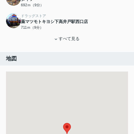
692ｍ（9分）
ドラッグストア
薬マツモトキヨシ下高井戸駅西口店
711ｍ（9分）
すべて見る
地図