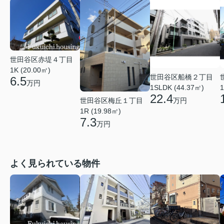
世田谷区赤堤４丁目
1K (20.00㎡)
世田谷区船橋２丁目
6.5
万円
1
1SLDK (44.37㎡)
22.4
世田谷区梅丘１丁目
万円
1R (19.98㎡)
7.3
万円
よく見られている物件