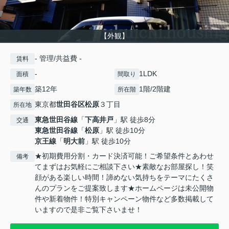
【外観】
- 管理/共益費 -
賃料
-
1LDK
面積
間取り
築12年
1階/2階建
築年数
所在階
東京都
世田谷区
松原
３丁目
所在地
東急世田谷線
「
下高井戸
」駅 徒歩8分
交通
東急世田谷線
「
松原
」駅 徒歩10分
京王線
「
明大前
」駅 徒歩10分
★初期費用分割・カード決済可能！ご希望条件とあわせ
備考
てまずはお気軽にご相談下さい★素敵なお部屋探し！笑
顔がある楽しい時間！諦めない気持ちをテーマにたくさ
んのプランをご提案致します★ホームページは未公開物
件や新着物件！特別キャンペーン物件など多数掲載して
いますので是非ご覧下さいませ！