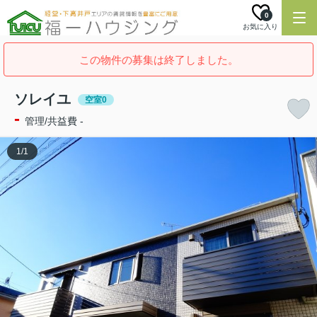
0
お気に入り
この物件の募集は終了しました。
ソレイユ
空室0
-
管理/共益費 -
1
/
1