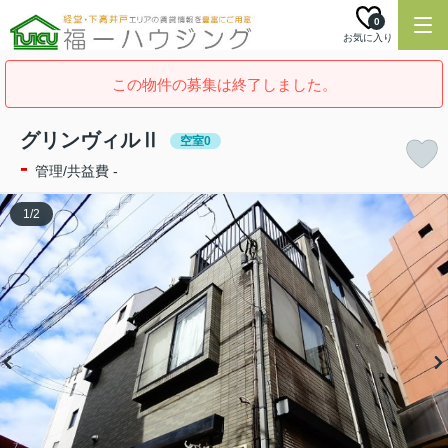
0
お気に入り
この物件の募集は終了しました。
グリンヴィルⅡ
空室0
-
管理/共益費 -
1
/
2