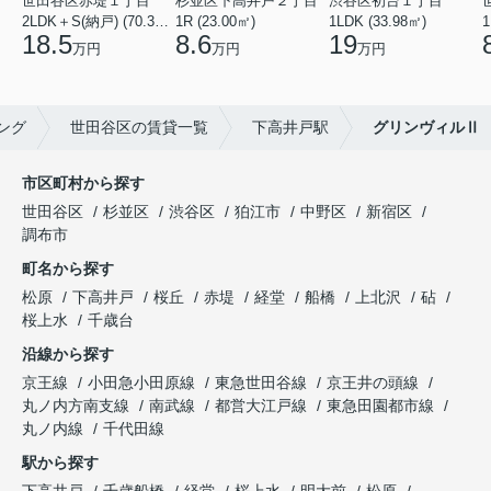
世田谷区赤堤１丁目
杉並区下高井戸２丁目
渋谷区初台１丁目
2LDK＋S(納戸) (70.38㎡)
1R (23.00㎡)
1LDK (33.98㎡)
1
18.5
8.6
19
万円
万円
万円
ング
世田谷区の賃貸一覧
下高井戸駅
グリンヴィルⅡ
市区町村から探す
世田谷区
杉並区
渋谷区
狛江市
中野区
新宿区
調布市
町名から探す
松原
下高井戸
桜丘
赤堤
経堂
船橋
上北沢
砧
桜上水
千歳台
沿線から探す
京王線
小田急小田原線
東急世田谷線
京王井の頭線
丸ノ内方南支線
南武線
都営大江戸線
東急田園都市線
丸ノ内線
千代田線
駅から探す