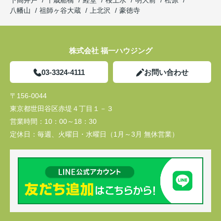
下高井戸
千歳船橋
経堂
桜上水
明大前
松原
八幡山
祖師ヶ谷大蔵
上北沢
豪徳寺
株式会社 福一ハウジング
03-3324-4111
お問い合わせ
〒156-0044
東京都世田谷区赤堤４丁目１－３
営業時間：
10：00～18：30
定休日：
毎週、火曜日・水曜日（1月～3月 無休営業）