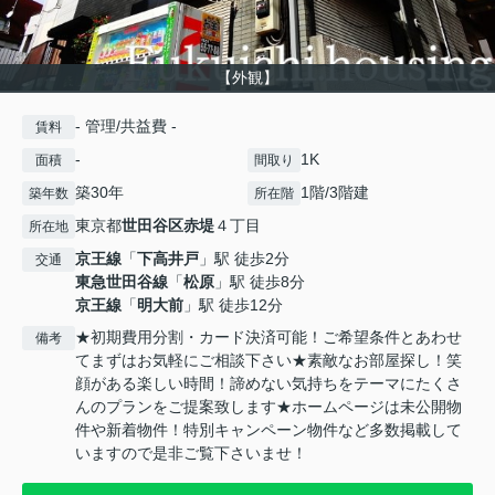
【外観】
- 管理/共益費 -
賃料
-
1K
面積
間取り
築30年
1階/3階建
築年数
所在階
東京都
世田谷区
赤堤
４丁目
所在地
京王線
「
下高井戸
」駅 徒歩2分
交通
東急世田谷線
「
松原
」駅 徒歩8分
京王線
「
明大前
」駅 徒歩12分
★初期費用分割・カード決済可能！ご希望条件とあわせ
備考
てまずはお気軽にご相談下さい★素敵なお部屋探し！笑
顔がある楽しい時間！諦めない気持ちをテーマにたくさ
んのプランをご提案致します★ホームページは未公開物
件や新着物件！特別キャンペーン物件など多数掲載して
いますので是非ご覧下さいませ！