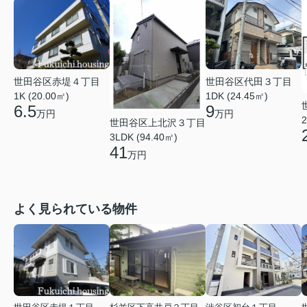
世田谷区赤堤４丁目
世田谷区代田３丁目
1K (20.00㎡)
1DK (24.45㎡)
6.5
9
万円
万円
2
世田谷区上北沢３丁目
3LDK (94.40㎡)
41
万円
よく見られている物件