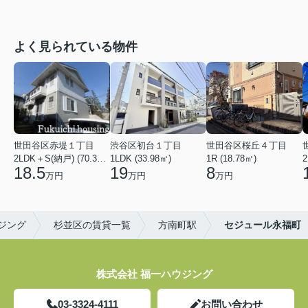
よく見られている物件
世田谷区赤堤１丁目
渋谷区初台１丁目
世田谷区桜丘４丁目
2LDK＋S(納戸) (70.38㎡)
1LDK (33.98㎡)
1R (18.78㎡)
2
18.5
19
8
万円
万円
万円
ジング
杉並区の賃貸一覧
方南町駅
セジュール永福町
株式会社 福一ハウジング
03-3324-4111
お問い合わせ