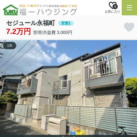
0
お気に入り
セジュール永福町
空室1
7.2万円
管理/共益費 3,000円
1
/
6