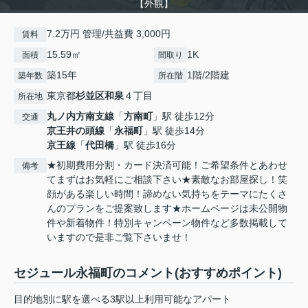
【外観】
7.2万円 管理/共益費 3,000円
賃料
15.59㎡
1K
面積
間取り
築15年
1階/2階建
築年数
所在階
東京都
杉並区
和泉
４丁目
所在地
丸ノ内方南支線
「
方南町
」駅 徒歩12分
交通
京王井の頭線
「
永福町
」駅 徒歩14分
京王線
「
代田橋
」駅 徒歩16分
★初期費用分割・カード決済可能！ご希望条件とあわせ
備考
てまずはお気軽にご相談下さい★素敵なお部屋探し！笑
顔がある楽しい時間！諦めない気持ちをテーマにたくさ
んのプランをご提案致します★ホームページは未公開物
件や新着物件！特別キャンペーン物件など多数掲載して
いますので是非ご覧下さいませ！
セジュール永福町のコメント(おすすめポイント)
目的地別に駅を選べる3駅以上利用可能なアパート