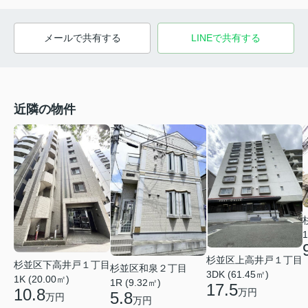
メールで共有する
LINEで共有する
近隣の物件
1
杉並区上高井戸１丁目
杉並区下高井戸１丁目
杉並区和泉２丁目
3DK (61.45㎡)
1K (20.00㎡)
1R (9.32㎡)
17.5
10.8
万円
5.8
万円
万円