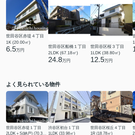
世田谷区赤堤４丁目
1K (20.00㎡)
1
世田谷区桜３丁目
世田谷区船橋１丁目
6.5
万円
1LDK (38.80㎡)
2LDK (67.18㎡)
12.5
24.8
万円
万円
よく見られている物件
世田谷区赤堤１丁目
渋谷区初台１丁目
世田谷区桜丘４丁目
2LDK＋S(納戸) (70.38㎡)
1LDK (33.98㎡)
1R (18.78㎡)
2