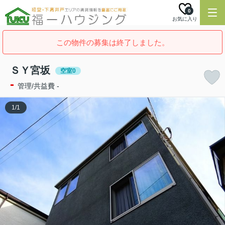
0
お気に入り
この物件の募集は終了しました。
ＳＹ宮坂
空室0
-
管理/共益費 -
1
/
1