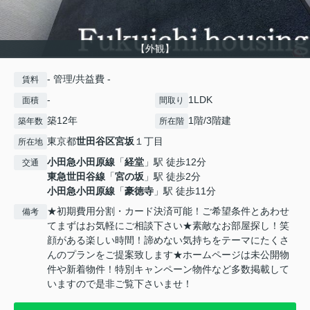
【外観】
- 管理/共益費 -
賃料
-
1LDK
面積
間取り
築12年
1階/3階建
築年数
所在階
東京都
世田谷区
宮坂
１丁目
所在地
小田急小田原線
「
経堂
」駅 徒歩12分
交通
東急世田谷線
「
宮の坂
」駅 徒歩2分
小田急小田原線
「
豪徳寺
」駅 徒歩11分
★初期費用分割・カード決済可能！ご希望条件とあわせ
備考
てまずはお気軽にご相談下さい★素敵なお部屋探し！笑
顔がある楽しい時間！諦めない気持ちをテーマにたくさ
んのプランをご提案致します★ホームページは未公開物
件や新着物件！特別キャンペーン物件など多数掲載して
いますので是非ご覧下さいませ！