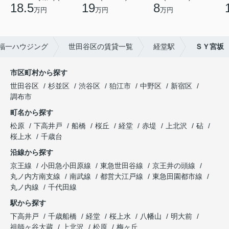
18.5
19
8
万円
万円
万円
福一ハウジング
世田谷区の賃貸一覧
経堂駅
ＳＹ宮坂
市区町村から探す
世田谷区
杉並区
渋谷区
狛江市
中野区
新宿区
調布市
町名から探す
松原
下高井戸
船橋
桜丘
経堂
赤堤
上北沢
砧
桜上水
千歳台
沿線から探す
京王線
小田急小田原線
東急世田谷線
京王井の頭線
丸ノ内方南支線
南武線
都営大江戸線
東急田園都市線
丸ノ内線
千代田線
駅から探す
下高井戸
千歳船橋
経堂
桜上水
八幡山
明大前
祖師ヶ谷大蔵
上北沢
松原
梅ヶ丘