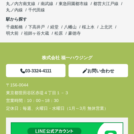
丸ノ内方南支線
南武線
東急田園都市線
都営大江戸線
丸ノ内線
千代田線
駅から探す
千歳船橋
下高井戸
経堂
八幡山
桜上水
上北沢
明大前
祖師ヶ谷大蔵
松原
豪徳寺
株式会社 福一ハウジング
03-3324-4111
お問い合わせ
〒156-0044
東京都世田谷区赤堤４丁目１－３
営業時間：
10：00～18：30
定休日：
毎週、火曜日・水曜日（1月～3月 無休営業）