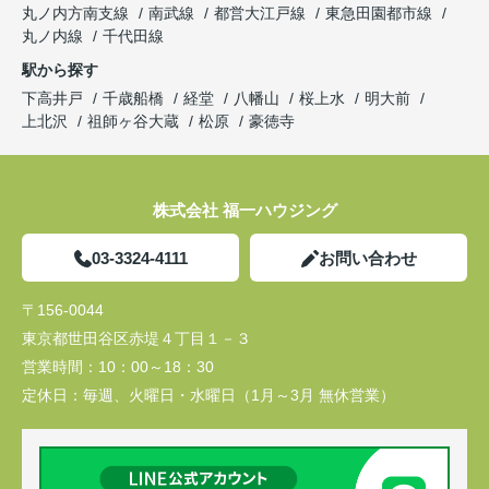
丸ノ内方南支線
南武線
都営大江戸線
東急田園都市線
丸ノ内線
千代田線
駅から探す
下高井戸
千歳船橋
経堂
八幡山
桜上水
明大前
上北沢
祖師ヶ谷大蔵
松原
豪徳寺
株式会社 福一ハウジング
03-3324-4111
お問い合わせ
〒156-0044
東京都世田谷区赤堤４丁目１－３
営業時間：
10：00～18：30
定休日：
毎週、火曜日・水曜日（1月～3月 無休営業）