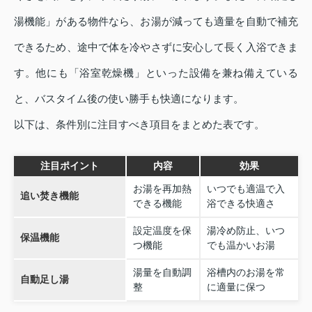
湯機能」がある物件なら、お湯が減っても適量を自動で補充
できるため、途中で体を冷やさずに安心して長く入浴できま
す。他にも「浴室乾燥機」といった設備を兼ね備えている
と、バスタイム後の使い勝手も快適になります。
以下は、条件別に注目すべき項目をまとめた表です。
注目ポイント
内容
効果
お湯を再加熱
いつでも適温で入
追い焚き機能
できる機能
浴できる快適さ
設定温度を保
湯冷め防止、いつ
保温機能
つ機能
でも温かいお湯
湯量を自動調
浴槽内のお湯を常
自動足し湯
整
に適量に保つ