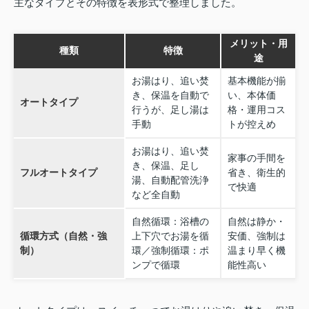
主なタイプとその特徴を表形式で整理しました。
メリット・用
種類
特徴
途
お湯はり、追い焚
基本機能が揃
き、保温を自動で
い、本体価
オートタイプ
行うが、足し湯は
格・運用コス
手動
トが控えめ
お湯はり、追い焚
家事の手間を
き、保温、足し
フルオートタイプ
省き、衛生的
湯、自動配管洗浄
で快適
など全自動
自然循環：浴槽の
自然は静か・
循環方式（自然・強
上下穴でお湯を循
安価、強制は
制）
環／強制循環：ポ
温まり早く機
ンプで循環
能性高い