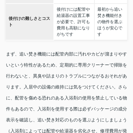
後付けには配管や
最初から追い
給湯器の設置工事
焚き機能付き
後付けの難しさとコス
が必要で、許可も
の物件を選ぶ
ト
費用も高額になり
ほうが安心で
がちです
す
まず、追い焚き機能には配管内部に汚れやカビが溜まりやす
いという特性があるため、定期的に専用クリーナーで掃除を
行わないと、異臭や詰まりのトラブルにつながるおそれがあ
ります。入居中の設備の維持には気をつけてください。さら
に、配管を傷める恐れのある入浴剤の使用を禁止している物
件もあるので、入浴剤を使用する際は必ずパッケージの成分
表示を確認し、追い焚き対応のものを選ぶようにしましょう
（入浴剤によっては配管や給湯器を劣化させ、修理費用が発