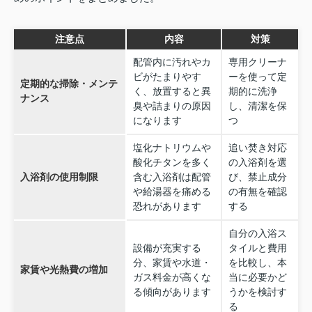
注意点
内容
対策
配管内に汚れやカ
専用クリーナ
ビがたまりやす
ーを使って定
定期的な掃除・メンテ
く、放置すると異
期的に洗浄
ナンス
臭や詰まりの原因
し、清潔を保
になります
つ
塩化ナトリウムや
追い焚き対応
酸化チタンを多く
の入浴剤を選
入浴剤の使用制限
含む入浴剤は配管
び、禁止成分
や給湯器を痛める
の有無を確認
恐れがあります
する
自分の入浴ス
設備が充実する
タイルと費用
分、家賃や水道・
を比較し、本
家賃や光熱費の増加
ガス料金が高くな
当に必要かど
る傾向があります
うかを検討す
る