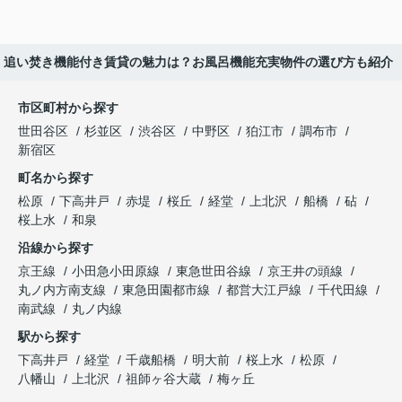
追い焚き機能付き賃貸の魅力は？お風呂機能充実物件の選び方も紹介
市区町村から探す
世田谷区
杉並区
渋谷区
中野区
狛江市
調布市
新宿区
町名から探す
松原
下高井戸
赤堤
桜丘
経堂
上北沢
船橋
砧
桜上水
和泉
沿線から探す
京王線
小田急小田原線
東急世田谷線
京王井の頭線
丸ノ内方南支線
東急田園都市線
都営大江戸線
千代田線
南武線
丸ノ内線
駅から探す
下高井戸
経堂
千歳船橋
明大前
桜上水
松原
八幡山
上北沢
祖師ヶ谷大蔵
梅ヶ丘