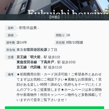
【外観】
- 管理/共益費 -
賃料
-
1K
面積
間取り
築14年
8階/10階建
築年数
所在階
東京都
世田谷区
松原
２丁目
所在地
京王線
「
明大前
」駅 徒歩1分
交通
東急世田谷線
「
下高井戸
」駅 徒歩10分
京王線
「
代田橋
」駅 徒歩11分
★初期費用分割・カード決済可能！ご希望条件とあわせ
備考
てまずはお気軽にご相談下さい★素敵なお部屋探し！笑
顔がある楽しい時間！諦めない気持ちをテーマにたくさ
んのプランをご提案致します★ホームページは未公開物
件や新着物件！特別キャンペーン物件など多数掲載して
いますので是非ご覧下さいませ！