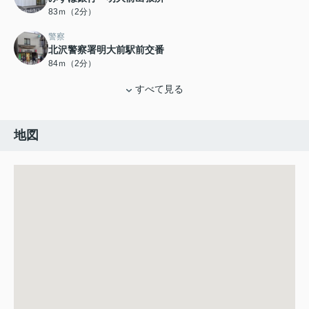
83ｍ（2分）
警察
北沢警察署明大前駅前交番
84ｍ（2分）
すべて見る
地図