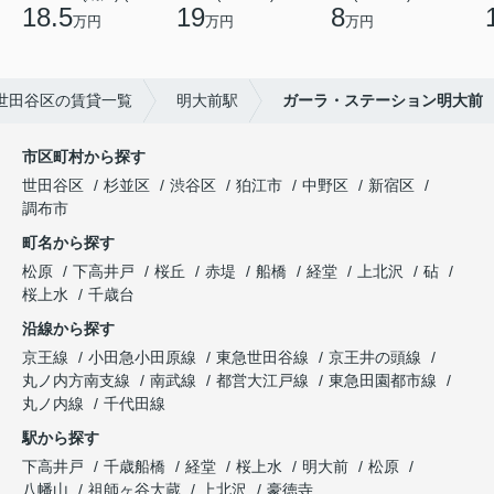
18.5
19
8
万円
万円
万円
世田谷区の賃貸一覧
明大前駅
ガーラ・ステーション明大前
市区町村から探す
世田谷区
杉並区
渋谷区
狛江市
中野区
新宿区
調布市
町名から探す
松原
下高井戸
桜丘
赤堤
船橋
経堂
上北沢
砧
桜上水
千歳台
沿線から探す
京王線
小田急小田原線
東急世田谷線
京王井の頭線
丸ノ内方南支線
南武線
都営大江戸線
東急田園都市線
丸ノ内線
千代田線
駅から探す
下高井戸
千歳船橋
経堂
桜上水
明大前
松原
八幡山
祖師ヶ谷大蔵
上北沢
豪徳寺