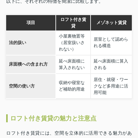
以下に、それぞれの特徴を簡潔に比較します。
ロフト付き賃
項目
メゾネット賃貸
貸
小屋裏物置等
居室として認めら
法的扱い
（居室扱いさ
れる構造
れない）
延べ床面積に
延べ床面積に算入
床面積への含まれ方
算入されない
される
居住・就寝・ワー
収納や寝室な
空間の使い方
クなど多用途に活
ど補助的用途
用可能
ロフト付き賃貸の魅力と注意点
ロフト付き賃貸には、空間を立体的に活用できる魅力があ