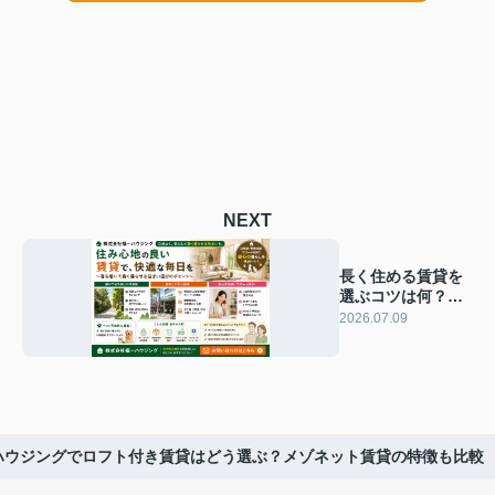
NEXT
長く住める賃貸を
選ぶコツは何？住
み心地良い物件の
2026.07.09
探し方も紹介
ハウジングでロフト付き賃貸はどう選ぶ？メゾネット賃貸の特徴も比較