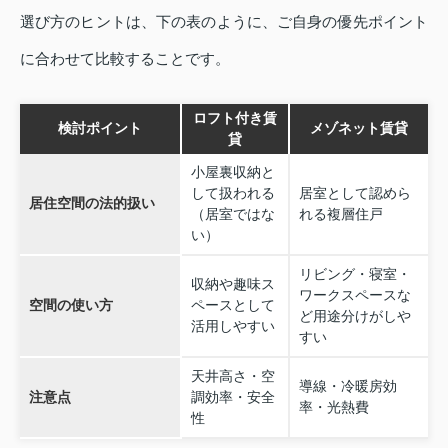
選び方のヒントは、下の表のように、ご自身の優先ポイント
に合わせて比較することです。
ロフト付き賃
検討ポイント
メゾネット賃貸
貸
小屋裏収納と
して扱われる
居室として認めら
居住空間の法的扱い
（居室ではな
れる複層住戸
い）
リビング・寝室・
収納や趣味ス
ワークスペースな
空間の使い方
ペースとして
ど用途分けがしや
活用しやすい
すい
天井高さ・空
導線・冷暖房効
注意点
調効率・安全
率・光熱費
性