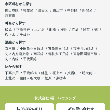
市区町村から探す
世田谷区
杉並区
渋谷区
狛江市
中野区
新宿区
調布市
町名から探す
松原
下高井戸
上北沢
船橋
桜丘
赤堤
経堂
砧
桜上水
千歳台
沿線から探す
京王線
小田急小田原線
東急世田谷線
京王井の頭線
丸ノ内方南支線
南武線
都営大江戸線
東急田園都市線
丸ノ内線
千代田線
駅から探す
下高井戸
千歳船橋
経堂
桜上水
八幡山
明大前
上北沢
祖師ヶ谷大蔵
松原
豪徳寺
株式会社 福一ハウジング
03-3324-4111
お問い合わせ