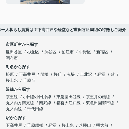
の一人暮らし賃貸は？下高井戸や経堂など世田谷区周辺の特徴もご紹介
市区町村から探す
世田谷区
杉並区
渋谷区
狛江市
中野区
新宿区
調布市
町名から探す
松原
下高井戸
船橋
桜丘
赤堤
上北沢
経堂
砧
桜上水
千歳台
沿線から探す
京王線
小田急小田原線
東急世田谷線
京王井の頭線
丸ノ内方南支線
南武線
都営大江戸線
東急田園都市線
丸ノ内線
千代田線
駅から探す
下高井戸
千歳船橋
経堂
桜上水
八幡山
明大前