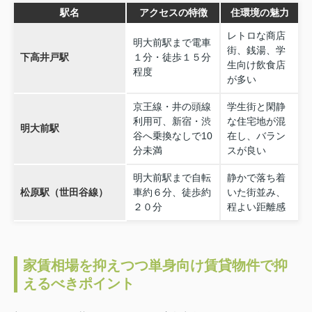
駅名
アクセスの特徴
住環境の魅力
レトロな商店
明大前駅まで電車
街、銭湯、学
下高井戸駅
１分・徒歩１５分
生向け飲食店
程度
が多い
京王線・井の頭線
学生街と閑静
利用可、新宿・渋
な住宅地が混
明大前駅
谷へ乗換なしで10
在し、バラン
分未満
スが良い
明大前駅まで自転
静かで落ち着
松原駅（世田谷線）
車約６分、徒歩約
いた街並み、
２０分
程よい距離感
家賃相場を抑えつつ単身向け賃貸物件で抑
えるべきポイント