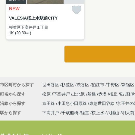
NEW
VALESIA桜上水駅前CITY
杉並区下高井戸１丁目
1K (20.39㎡)
市区町村から探す
世田谷区
杉並区
渋谷区
狛江市
中野区
新宿区
町名から探す
松原
下高井戸
上北沢
船橋
赤堤
桜丘
砧
経
沿線から探す
京王線
小田急小田原線
東急世田谷線
京王井の
駅から探す
下高井戸
千歳船橋
経堂
桜上水
八幡山
明大前