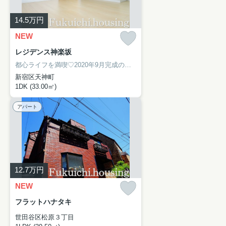
14.5
万円
NEW
レジデンス神楽坂
都心ライフを満喫♡2020年9月完成の築浅マンション！
通勤やお出掛け
新宿区天神町
1DK (33.00㎡)
アパート
12.7
万円
NEW
フラットハナタキ
世田谷区松原３丁目