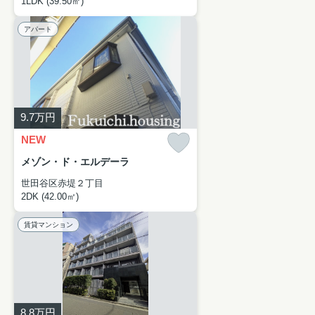
1LDK (39.50㎡)
アパート
9.7
万円
NEW
メゾン・ド・エルデーラ
世田谷区赤堤２丁目
2DK (42.00㎡)
賃貸マンション
8.8
万円