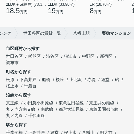
2LDK＋S(納戸) (70.38㎡)
1LDK (33.98㎡)
1R (18.78㎡)
2
18.5
19
8
万円
万円
万円
ジング
世田谷区の賃貸一覧
八幡山駅
実穂マンション
市区町村から探す
世田谷区
杉並区
渋谷区
狛江市
中野区
新宿区
調布市
町名から探す
松原
下高井戸
船橋
桜丘
上北沢
赤堤
経堂
砧
桜上水
千歳台
沿線から探す
京王線
小田急小田原線
東急世田谷線
京王井の頭線
丸ノ内方南支線
南武線
都営大江戸線
東急田園都市線
丸ノ内線
千代田線
駅から探す
千歳船橋
下高井戸
経堂
桜上水
八幡山
明大前