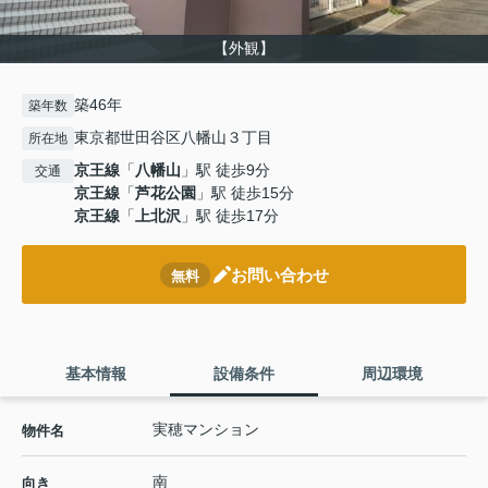
【外観】
築46年
築年数
東京都世田谷区八幡山３丁目
所在地
京王線
「
八幡山
」駅 徒歩9分
交通
京王線
「
芦花公園
」駅 徒歩15分
京王線
「
上北沢
」駅 徒歩17分
お問い合わせ
無料
基本情報
設備条件
周辺環境
実穂マンション
物件名
南
向き