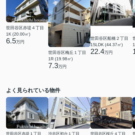
世田谷区赤堤４丁目
1K (20.00㎡)
世田谷区船橋２丁目
6.5
万円
1
1SLDK (44.37㎡)
22.4
世田谷区梅丘１丁目
万円
1R (19.98㎡)
7.3
万円
よく見られている物件
世田谷区赤堤１丁目
渋谷区初台１丁目
世田谷区桜丘４丁目