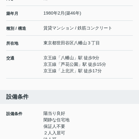
1980年2月(築46年)
築年月
賃貸マンション / 鉄筋コンクリート
種別 / 構造
東京都
世田谷区
八幡山
３丁目
所在地
京王線
「
八幡山
」駅 徒歩9分
交通
京王線
「
芦花公園
」駅 徒歩15分
京王線
「
上北沢
」駅 徒歩17分
設備条件
陽当り良好
設備条件
閑静な住宅地
保証人不要
２人入居可