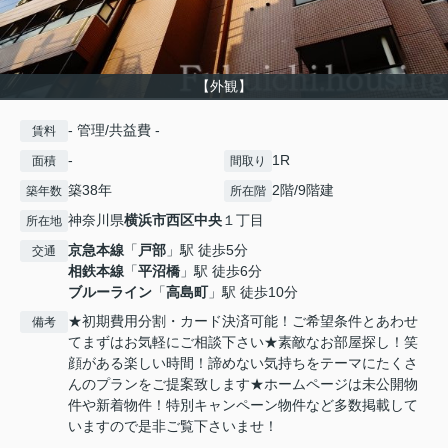
【外観】
- 管理/共益費 -
賃料
-
1R
面積
間取り
築38年
2階/9階建
築年数
所在階
神奈川県
横浜市西区
中央
１丁目
所在地
京急本線
「
戸部
」駅 徒歩5分
交通
相鉄本線
「
平沼橋
」駅 徒歩6分
ブルーライン
「
高島町
」駅 徒歩10分
★初期費用分割・カード決済可能！ご希望条件とあわせ
備考
てまずはお気軽にご相談下さい★素敵なお部屋探し！笑
顔がある楽しい時間！諦めない気持ちをテーマにたくさ
んのプランをご提案致します★ホームページは未公開物
件や新着物件！特別キャンペーン物件など多数掲載して
いますので是非ご覧下さいませ！