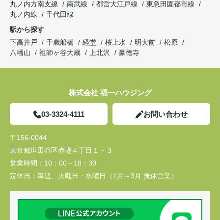
丸ノ内方南支線
南武線
都営大江戸線
東急田園都市線
丸ノ内線
千代田線
駅から探す
下高井戸
千歳船橋
経堂
桜上水
明大前
松原
八幡山
祖師ヶ谷大蔵
上北沢
豪徳寺
株式会社 福一ハウジング
03-3324-4111
お問い合わせ
〒156-0044
東京都世田谷区赤堤４丁目１－３
営業時間：
10：00～18：30
定休日：
毎週、火曜日・水曜日（1月～3月 無休営業）