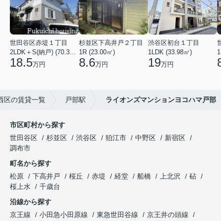
世田谷区赤堤１丁目
杉並区下高井戸２丁目
渋谷区初台１丁目
2LDK＋S(納戸) (70.38㎡)
1R (23.00㎡)
1LDK (33.98㎡)
1
18.5
8.6
19
万円
万円
万円
西区の賃貸一覧
戸部駅
ライオンズマンションヨコハマ戸部
市区町村から探す
世田谷区
杉並区
渋谷区
狛江市
中野区
新宿区
調布市
町名から探す
松原
下高井戸
桜丘
赤堤
経堂
船橋
上北沢
砧
桜上水
千歳台
沿線から探す
京王線
小田急小田原線
東急世田谷線
京王井の頭線