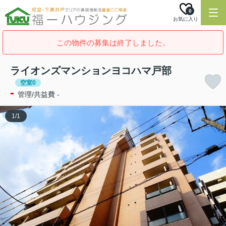
0
お気に入り
この物件の募集は終了しました。
ライオンズマンションヨコハマ戸部
空室0
-
管理/共益費 -
1
/
1